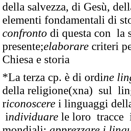
della salvezza, di Gesù, de
elementi fondamentali di sto
confronto
di questa con la s
presente;
elaborare
criteri p
Chiesa e storia
*La terza cp. è di ordi
ne lin
della religione(xna) sul li
r
iconoscere
i linguaggi della
i
ndividuare
le loro tracce i
mondiali;
apprezzare i ling