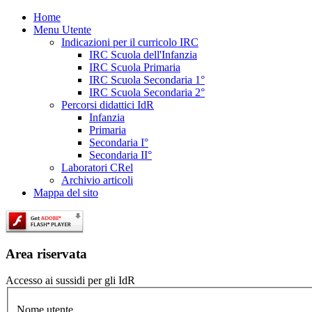
Home
Menu Utente
Indicazioni per il curricolo IRC
IRC Scuola dell'Infanzia
IRC Scuola Primaria
IRC Scuola Secondaria 1°
IRC Scuola Secondaria 2°
Percorsi didattici IdR
Infanzia
Primaria
Secondaria I°
Secondaria II°
Laboratori CRel
Archivio articoli
Mappa del sito
Area riservata
Accesso ai sussidi per gli IdR
Nome utente