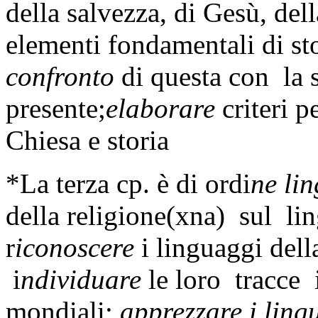
della salvezza, di Gesù, de
elementi fondamentali di sto
confronto
di questa con la s
presente;
elaborare
criteri p
Chiesa e storia
*La terza cp. è di ordi
ne lin
della religione(xna) sul li
r
iconoscere
i linguaggi della
i
ndividuare
le loro tracce i
mondiali;
apprezzare i ling