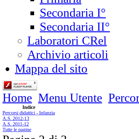
Secondaria I°
Secondaria II°
Laboratori CRel
Archivio articoli
Mappa del sito
Home
Menu Utente
Percor
Indice
Percorsi didattici - Infanzia
A.S. 2012-13
A.S. 2011-12
Tutte le pagine