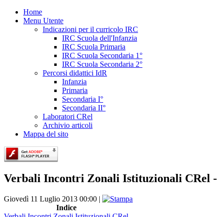
Home
Menu Utente
Indicazioni per il curricolo IRC
IRC Scuola dell'Infanzia
IRC Scuola Primaria
IRC Scuola Secondaria 1°
IRC Scuola Secondaria 2°
Percorsi didattici IdR
Infanzia
Primaria
Secondaria I°
Secondaria II°
Laboratori CRel
Archivio articoli
Mappa del sito
Verbali Incontri Zonali Istituzionali CRel 
Giovedì 11 Luglio 2013 00:00 |
Indice
Verbali Incontri Zonali Istituzionali CRel