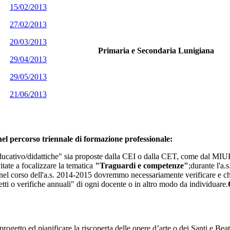
15/02/2013
27/02/2013
20/03/2013
Primaria e Secondaria Lunigiana
29/04/2013
29/05/2013
21/06/2013
l percorso triennale di formazione professionale:
 educativo/didattiche" sia proposte dalla CEI o dalla CET, come dal MIUR
itate a focalizzare la tematica
"Traguardi e competenze"
;durante l'a.
nel corso dell'a.s. 2014-2015 dovremmo necessariamente verificare e chi
tti o verifiche annuali" di ogni docente o in altro modo da individuare.
getto ed pianificare la riscoperta delle opere d’arte o dei Santi e Beati 