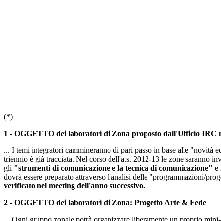
(*)
1 - OGGETTO dei laboratori di Zona proposto dall'Ufficio IRC ne
... I temi integratori cammineranno di pari passo in base alle "novità
triennio è già tracciata. Nel corso dell'a.s. 2012-13 le zone saranno inv
gli
"strumenti di comunicazione e la tecnica di comunicazione"
e 
dovrà essere preparato attraverso l'analisi delle "programmazioni/proge
verificato nel meeting dell'anno successivo.
2 - OGGETTO dei laboratori di Zona: Progetto Arte & Fede
... Ogni gruppo zonale potrà organizzare liberamente un proprio mini-pro