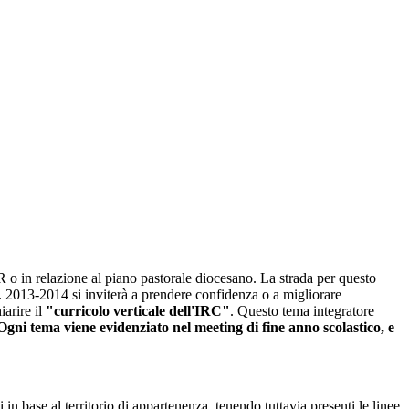
 o in relazione al piano pastorale diocesano. La strada per questo
s. 2013-2014 si inviterà a prendere confidenza o a migliorare
arire il
"curricolo verticale dell'IRC"
. Questo tema integratore
Ogni tema viene evidenziato nel meeting di fine anno scolastico, e
in base al territorio di appartenenza, tenendo tuttavia presenti le linee