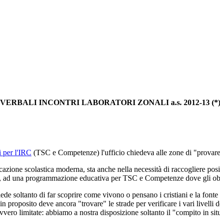
VERBALI INCONTRI LABORATORI ZONALI a.s. 2012-13 (*
i per l'IRC
(TSC e Competenze) l'ufficio chiedeva alle zone di "provar
ducazione scolastica moderna, sta anche nella necessità di raccogliere pos
re, ad una programmazione educativa per TSC e Competenze dove gli obi
de soltanto di far scoprire come vivono o pensano i cristiani e la fonte i
 in proposito deve ancora "trovare" le strade per verificare i vari livel
ero limitate: abbiamo a nostra disposizione soltanto il "compito in situaz